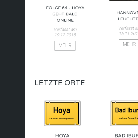
FOLGE 64 - HOYA
HANNOV
GEHT BALD
LEUCHT
ONLINE
Verfasst 
Verfasst am
16.11.20
19.12.2018
MEHR
MEHR
LETZTE ORTE
HOYA
BAD IBU