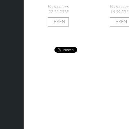
Verfasst am
Verfasst a
22.12.2018
16.09.201
LESEN
LESEN