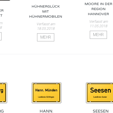
MOORE IN DER
HÜHNERGLÜCK
REGION
ER
MIT
HANNOVER
ET
HÜHNERMOBILEN
Verfasst am
am
Verfasst am
11.05.2018
18
18.05.2018
MEHR
MEHR
RG
HANN.
SEESEN