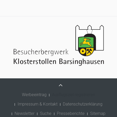
Werbeeintrag
Ausflugsziel registrieren
Impressum & Kontakt
Datenschutzerklärung
Newsletter
Suche
Presseberichte
Sitemap