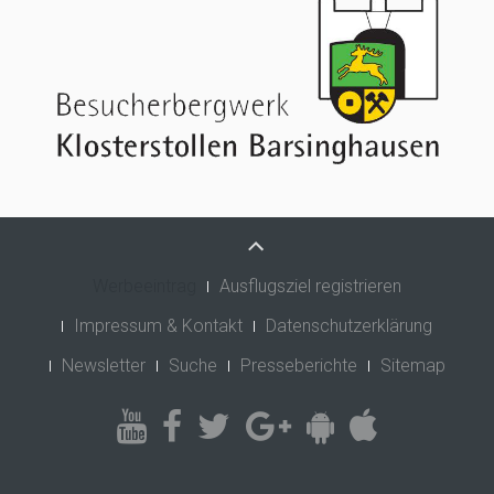
Werbeeintrag
Ausflugsziel registrieren
Impressum & Kontakt
Datenschutzerklärung
Newsletter
Suche
Presseberichte
Sitemap