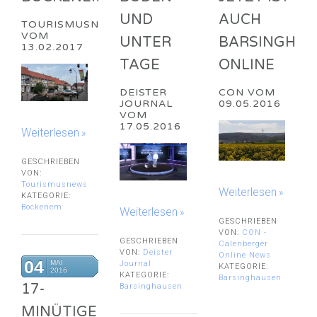
UND
AUCH
TOURISMUSNEWS
VOM
UNTER
BARSINGHA
13.02.2017
TAGE
ONLINE
DEISTER
CON VOM
JOURNAL
09.05.2016
VOM
17.05.2016
Weiterlesen
GESCHRIEBEN
VON:
Tourismusnews
Weiterlesen
KATEGORIE:
Bockenem
Weiterlesen
GESCHRIEBEN
VON:
CON -
GESCHRIEBEN
Calenberger
VON:
Deister
Online News
04
MAI
Journal
KATEGORIE:
2016
KATEGORIE:
Barsinghausen
17-
Barsinghausen
MINÜTIGER