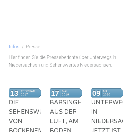
Infos
Presse
Hier finden Sie die Presseberichte über Unterwegs in
Niedersachsen und Sehenswertes Niedersachsen.
13
17
09
FEBRUAR
MAI
MAI
2017
2016
2016
DIE
BARSINGHAUSEN
UNTERWEGS
SEHENSWÜRDIGKEITEN
AUS DER
IN
VON
LUFT, AM
NIEDERSACH
BOCKENEM
BODEN
JETZT IST