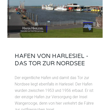
HAFEN VON HARLESIEL -
DAS TOR ZUR NORDSEE
Der eigentliche Hafen und damit das Tor zur
Nordsee liegt ebenfalls in Harlesiel. Der Hafen
wurden zwischen 1953 und 1956 erbaut. Er ist
der einzige Hafen zur Versorgung der Insel
Wangerooge, denn von hier verkehrt die Fähre
zur ostfriesischen Insel.