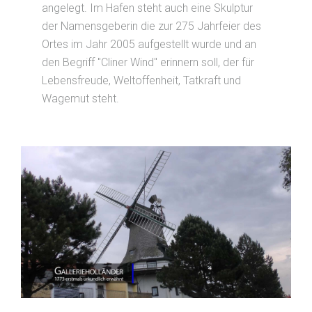
angelegt. Im Hafen steht auch eine Skulptur
der Namensgeberin die zur 275 Jahrfeier des
Ortes im Jahr 2005 aufgestellt wurde und an
den Begriff "Cliner Wind" erinnern soll, der für
Lebensfreude, Weltoffenheit, Tatkraft und
Wagemut steht.