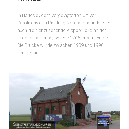
In Harlesiel, dem vorgelagterten Ort vor
Carolinensiel in Richtung Nordsee befindet sich
auch die hier zusehende Klappbrücke an der
Friedrichschleuse, welche 1765 erbaut wurde.
Die Brücke wurde zwischen 1989 und 1990
neu gebaut.