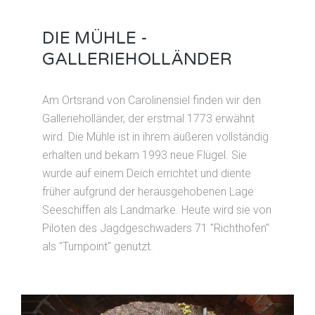
DIE MÜHLE -
GALLERIEHOLLÄNDER
Am Ortsrand von Carolinensiel finden wir den
Gallerieholländer, der erstmal 1773 erwähnt
wird. Die Mühle ist in ihrem äußeren vollständig
erhalten und bekam 1993 neue Flügel. Sie
wurde auf einem Deich errichtet und diente
früher aufgrund der herausgehobenen Lage
Seeschiffen als Landmarke. Heute wird sie von
Piloten des Jagdgeschwaders 71 "Richthofen"
als "Turnpoint" genutzt.