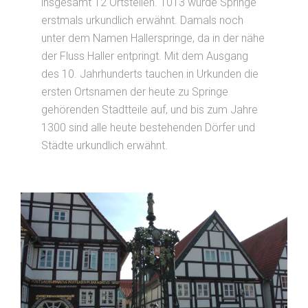
insgesamt 12 Ortsteilen. 1013 wurde Springe
erstmals urkundlich erwähnt. Damals noch
unter dem Namen Hallerspringe, da in der nähe
der Fluss Haller entpringt. Mit dem Ausgang
des 10. Jahrhunderts tauchen in Urkunden die
ersten Ortsnamen der heute zu Springe
gehörenden Stadtteile auf, und bis zum Jahre
1300 sind alle heute bestehenden Dörfer und
Städte urkundlich erwähnt.