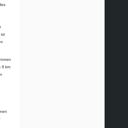
des
r
ist
en
tammen
s 9 km
er
inen
r