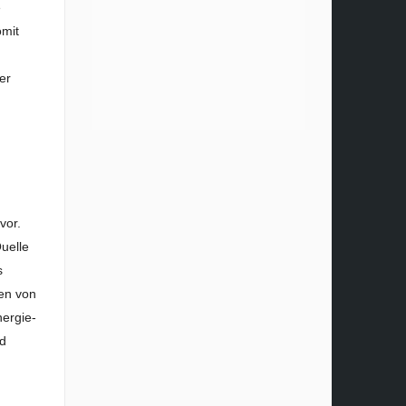
e
omit
er
vor.
Quelle
s
gen von
nergie-
nd