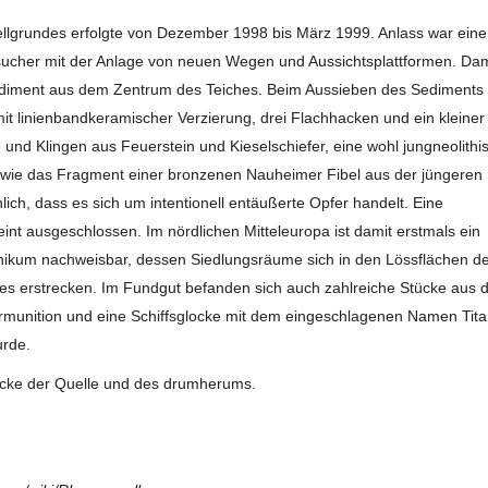
llgrundes erfolgte von Dezember 1998 bis März 1999. Anlass war eine
sucher mit der Anlage von neuen Wegen und Aussichtsplattformen. Dam
diment aus dem Zentrum des Teiches. Beim Aussieben des Sediments
mit linienbandkeramischer Verzierung, drei Flachhacken und ein kleiner
und Klingen aus Feuerstein und Kieselschiefer, eine wohl jungneolithi
sowie das Fragment einer bronzenen Nauheimer Fibel aus der jüngeren
ch, dass es sich um intentionell entäußerte Opfer handelt. Eine
eint ausgeschlossen. Im nördlichen Mitteleuropa ist damit erstmals ein
hikum nachweisbar, dessen Siedlungsräume sich in den Lössflächen d
es erstrecken. Im Fundgut befanden sich auch zahlreiche Stücke aus 
rmunition und eine Schiffsglocke mit dem eingeschlagenen Namen Tita
urde.
ücke der Quelle und des drumherums.