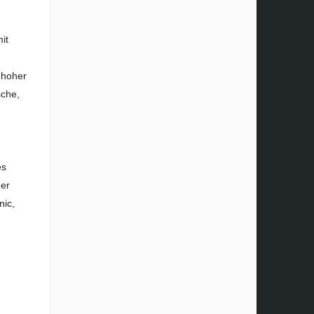
it
 hoher
sche,
es
der
nic,