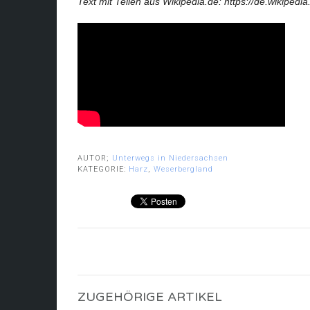
Text mit Teilen aus Wikipedia.de:
https://de.wikipedi
AUTOR;
Unterwegs in Niedersachsen
KATEGORIE:
Harz
,
Weserbergland
ZUGEHÖRIGE ARTIKEL