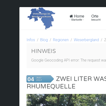
Home
Orte
- Startseite -
besucht
Infos
Blog
Regionen
Weserbergland
Z
HINWEIS
Google Geocoding API error: The request wa
ZWEI LITER WA
04
JULI
2017
RHUMEQUELLE