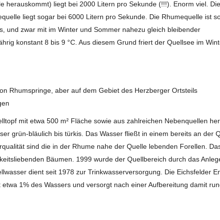
e herauskommt) liegt bei 2000 Litern pro Sekunde (!!!). Enorm viel. Di
uelle liegt sogar bei 6000 Litern pro Sekunde.
Die Rhumequelle ist s
as, und zwar mit im Winter und Sommer nahezu gleich bleibender
rig konstant 8 bis 9 °C. Aus diesem Grund friert der Quellsee im Wint
 von Rhumspringe, aber auf dem Gebiet des Herzberger Ortsteils
gen
elltopf mit etwa 500 m² Fläche sowie aus zahlreichen Nebenquellen her
r grün-bläulich bis türkis. Das Wasser fließt in einem bereits an der 
erqualität sind die in der Rhume nahe der Quelle lebenden Forellen. Da
tigkeitsliebenden Bäumen. 1999 wurde der Quellbereich durch das Anle
llwasser dient seit 1978 zur Trinkwasserversorgung. Die Eichsfelder E
etwa 1% des Wassers und versorgt nach einer Aufbereitung damit ru