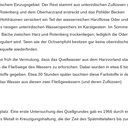
ischem Einzugsgebiet. Der Rest stammt aus unterirdischen Zuflüssen 
 Rotenberg und dem Oberharzrand erstreckt und das Pöhlder Becken
en Hohlräumen versickert ein Teil der wasserreichen Harzflüsse Oder und
ses riesigen unterirdischen Wasserspeichers im Karstgestein. Im Somme
 Bäche zwischen Harz und Rotenberg trockenliegen; lediglich die Oder 
reguliert wird. Seen wie der Ochsenpfuhl besitzen gar keine oberirdisch
mequelle wiederfinden.
on früh die Vermutung, dass das Quellwasser aus dem Harzvorland s
m die Fließwege des Wassers zu erforschen. Dabei wurden in etwa 6 bi
toffe gegeben. Etwa 30 Stunden später tauchten diese Farbstoffe in d
 das Wasser aus diesen zwei Fließgewässern (und deren Zuflüssen)
platz. Eine erste Untersuchung des Quellgrundes gab es 1966 durch e
 Metall in Kreuzigungshaltung, die der Zeit des Spätmittelalters bis zu