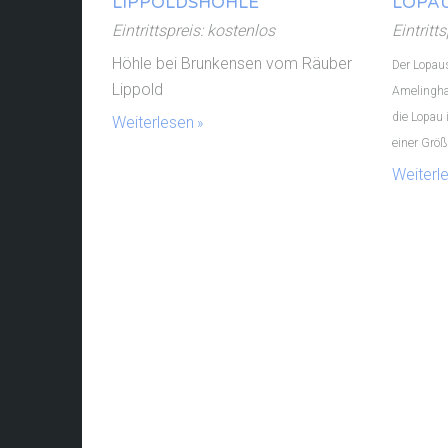
LIPPOLDSHÖHLE
LOPAU
Eintrittspreis: kostenlos
Eintritt
Höhle bei Brunkensen vom Räuber
Der Lopaus
Lippold
Amelingha
die Lopau 
Weiterlesen
einer Größ
Weiterl