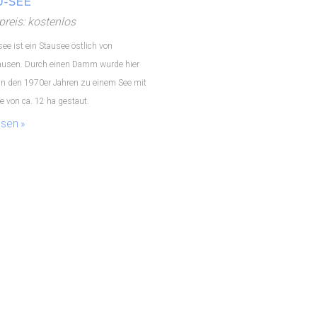
-SEE
spreis: kostenlos
ee ist ein Stausee östlich von
usen. Durch einen Damm wurde hier
in den 1970er Jahren zu einem See mit
e von ca. 12 ha gestaut.
esen