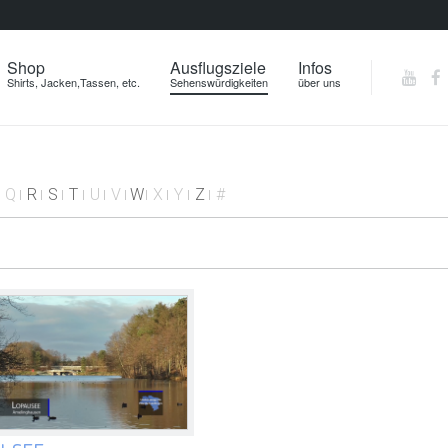
Shop
Ausflugsziele
Infos
Shirts, Jacken,Tassen, etc.
Sehenswürdigkeiten
über uns
Q
R
S
T
U
V
W
X
Y
Z
#