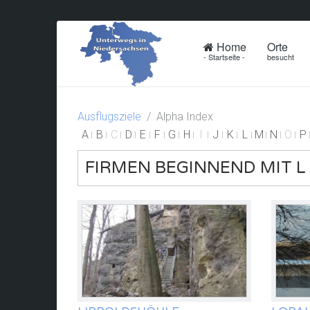
Home
Orte
- Startseite -
besucht
Ausflugsziele
Alpha Index
A
B
C
D
E
F
G
H
I
J
K
L
M
N
O
P
FIRMEN BEGINNEND MIT L