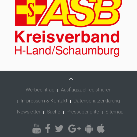
Werbeeintrag
Ausflugsziel registrieren
Impressum & Kontakt
Datenschutzerklärung
Newsletter
Suche
Presseberichte
Sitemap