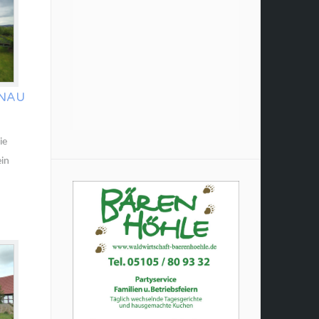
NAU
ie
ein