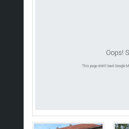
Oops! 
This page didn't load Google Map