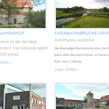
MANNSHOF
EISENBAHNBRÜCKE GRO
Eintrittspreis: kostenlos
sehen ist der damalige
nshof. Das Gebäude selbst
Die ehemalige Eisenbahnbrücke, die d
590 erbaut.
Bahn über die Leine führte, ist heute 
Rad- bzw. Fußweg.
tails
Zeige Details