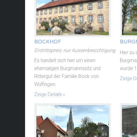
BOCKHOF
BURG
Eintrittspreis: nur Aussenbesichtigung
Hier zu 
Es handelt sich hier um einen
Burgman
ehemaligen Burgmannssitz und
wurde 1
Rittergut der Familie Bock von
Zeige De
Wülfingen.
Zeige Details