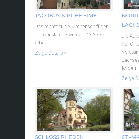
JACOBUS KIRCHE EIME
NORD
LACH
Das rechteckige Kirchenschiff der
Jacobuskirche wurde 1732-38
Die Auf
erbaut.
der Öffe
Verstän
Zeige Details
Lachses
fördern
Zeige De
SCHLOSS RHEDEN
ST.-M