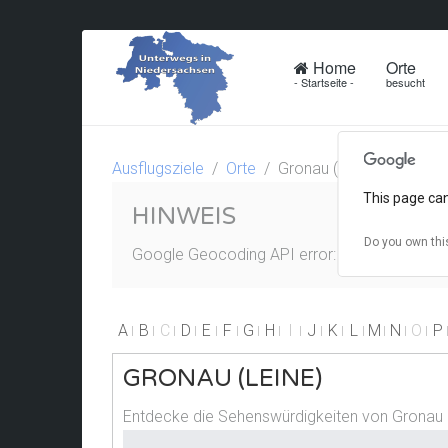
Home
Orte
- Startseite -
besucht
Ausflugsziele
Orte
Gronau (Leine)
This page can
HINWEIS
Do you own thi
Google Geocoding API error: The request wa
A
B
C
D
E
F
G
H
I
J
K
L
M
N
O
P
GRONAU (LEINE)
Entdecke die Sehenswürdigkeiten von Gronau 