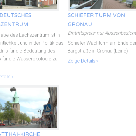
DEUTSCHES
SCHIEFER TURM VON
SZENTRUM
GRONAU
Eintrittspreis: nur Aussenbesich
gabe des Lachszentrum ist in
ntlichkeit und in der Politik das
Schiefer Wachturm am Ende de
dnis für die Bedeutung des
Burgstraße in Gronau (Leine)
 für die Wasserökologie zu
Zeige Details
.
tails
ATTHÄI-KIRCHE