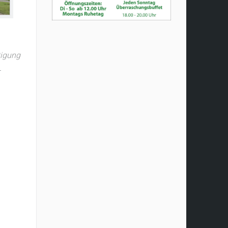
tigung
r