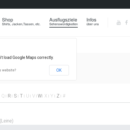
Shop
Ausflugsziele
Infos
Shirts, Jacken,Tassen, etc.
Sehenswürdigkeiten
über uns
't load Google Maps correctly.
OK
s website?
s denied.
Q
R
S
T
U
V
W
X
Y
Z
#
(Leine)